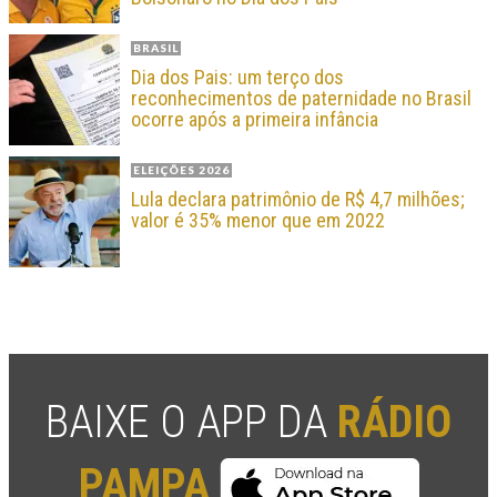
BRASIL
Dia dos Pais: um terço dos
reconhecimentos de paternidade no Brasil
ocorre após a primeira infância
ELEIÇÕES 2026
Lula declara patrimônio de R$ 4,7 milhões;
valor é 35% menor que em 2022
BAIXE O APP DA
RÁDIO
PAMPA