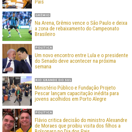
Pais
GRÊMIO
Na Arena, Grêmio vence o São Paulo e deixa
a zona de rebaixamento do Campeonato
Brasileiro
POLÍTICA
Um novo encontro entre Lula e o presidente
do Senado deve acontecer na próxima
semana
RIO GRANDE DO SUL
Ministério Público e Fundação Projeto
Pescar lançam capacitação inédita para
jovens acolhidos em Porto Alegre
POLÍTICA
Flávio critica decisão do ministro Alexandre
de Moraes que proibiu visita dos filhos a
Bolsonaro no Dia dos Pais