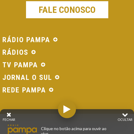
FALE CONOSCO
RÁDIO PAMPA
RÁDIOS
TV PAMPA
JORNAL O SUL
REDE PAMPA
FECHAR
OCULTAR
© 2026 - Direitos Reservados - Rádio Pampa - Rede
Clique no botão acima para ouvir ao
Pampa de Comunicação | RS - Brasil.
vivo