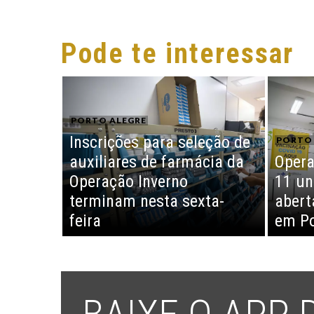
Pode te interessar
PORTO ALEGRE
Inscrições para seleção de
PORTO 
auxiliares de farmácia da
Opera
Operação Inverno
11 un
terminam nesta sexta-
abert
feira
em Po