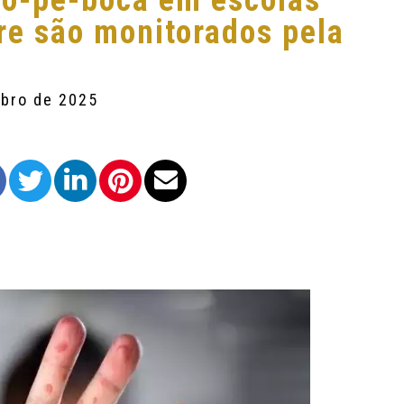
o-pé-boca em escolas
gre são monitorados pela
mbro de 2025