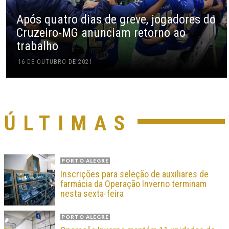
Após quatro dias de greve, jogadores do
Cruzeiro-MG anunciam retorno ao
trabalho
16 DE OUTUBRO DE 2021
ÚLTIMAS
PORTO ALEGRE
Inscrições para seleção de auxiliares de
farmácia da Operação Inverno terminam
nesta sexta-feira
PORTO ALEGRE