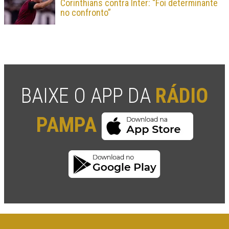
Corinthians contra Inter: “Foi determinante
no confronto”
BAIXE O APP DA
RÁDIO
PAMPA