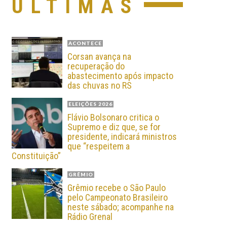
ÚLTIMAS
ACONTECE
Corsan avança na
recuperação do
abastecimento após impacto
das chuvas no RS
ELEIÇÕES 2026
Flávio Bolsonaro critica o
Supremo e diz que, se for
presidente, indicará ministros
que “respeitem a
Constituição”
GRÊMIO
Grêmio recebe o São Paulo
pelo Campeonato Brasileiro
neste sábado; acompanhe na
Rádio Grenal