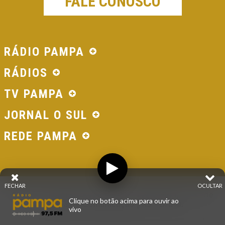
FALE CONOSCO
RÁDIO PAMPA
RÁDIOS
TV PAMPA
JORNAL O SUL
REDE PAMPA
FECHAR
OCULTAR
© 2026 - Direitos Reservados - Rádio Pampa - Rede
Clique no botão acima para ouvir ao
Pampa de Comunicação | RS - Brasil.
vivo