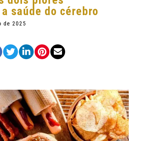
s dois piores
 a saúde do cérebro
o de 2025