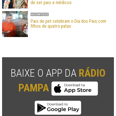
de ser pais e médicos
ACONTECE
Pais de pet celebram o Dia dos Pais com
filhos de quatro patas
BAIXE O APP DA
RÁDIO
PAMPA