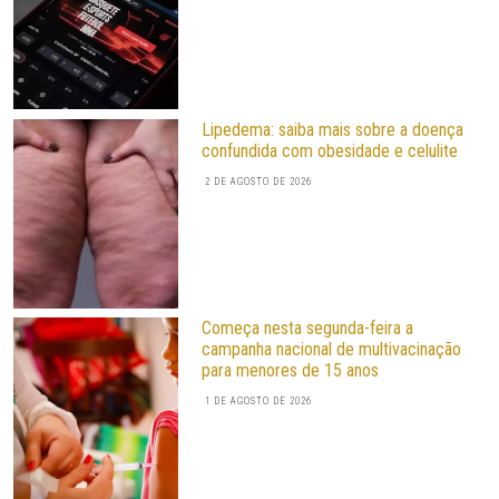
Lipedema: saiba mais sobre a doença
confundida com obesidade e celulite
2 DE AGOSTO DE 2026
Começa nesta segunda-feira a
campanha nacional de multivacinação
para menores de 15 anos
1 DE AGOSTO DE 2026