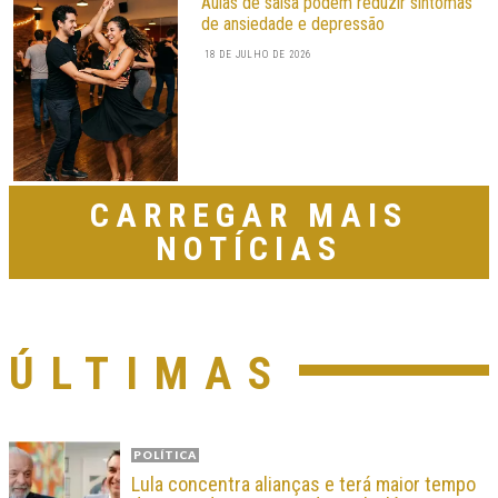
Aulas de salsa podem reduzir sintomas
de ansiedade e depressão
18 DE JULHO DE 2026
CARREGAR MAIS
NOTÍCIAS
ÚLTIMAS
POLÍTICA
Lula concentra alianças e terá maior tempo