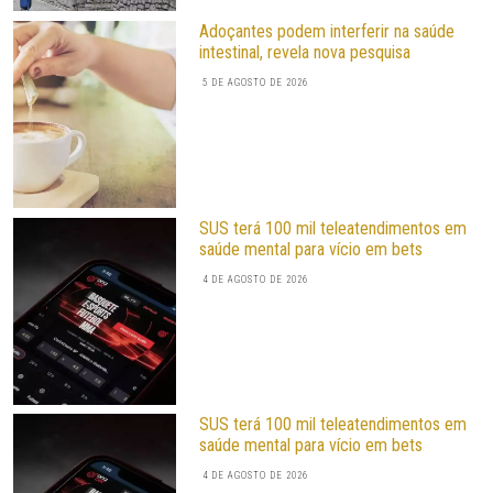
Adoçantes podem interferir na saúde
intestinal, revela nova pesquisa
5 DE AGOSTO DE 2026
SUS terá 100 mil teleatendimentos em
saúde mental para vício em bets
4 DE AGOSTO DE 2026
SUS terá 100 mil teleatendimentos em
saúde mental para vício em bets
4 DE AGOSTO DE 2026