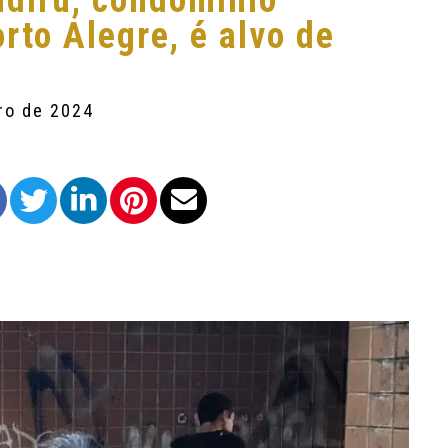
diru, condomínio
rto Alegre, é alvo de
ro de 2024