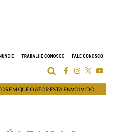
NUNCIE
TRABALHE CONOSCO
FALE CONOSCO
 QUE O ATOR ESTÁ ENVOLVIDO
ATENÇÃO 