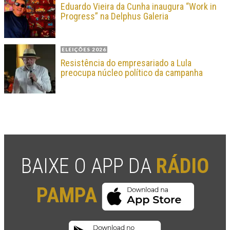
Eduardo Vieira da Cunha inaugura “Work in
Progress” na Delphus Galeria
ELEIÇÕES 2026
Resistência do empresariado a Lula
preocupa núcleo político da campanha
BAIXE O APP DA
RÁDIO
PAMPA