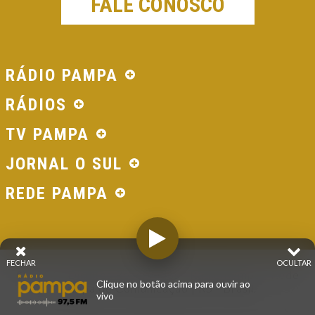
FALE CONOSCO
RÁDIO PAMPA
RÁDIOS
TV PAMPA
JORNAL O SUL
REDE PAMPA
FECHAR
OCULTAR
© 2026 - Direitos Reservados - Rádio Pampa - Rede
Clique no botão acima para ouvir ao
Pampa de Comunicação | RS - Brasil.
vivo