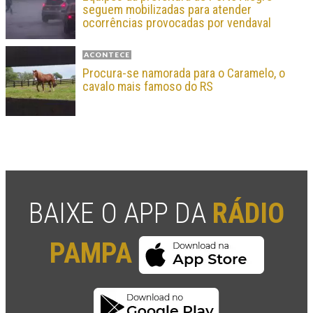
seguem mobilizadas para atender
ocorrências provocadas por vendaval
ACONTECE
Procura-se namorada para o Caramelo, o
cavalo mais famoso do RS
BAIXE O APP DA
RÁDIO
PAMPA