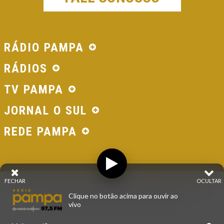
RÁDIO PAMPA
RÁDIOS
TV PAMPA
JORNAL O SUL
REDE PAMPA
FECHAR
OCULTAR
© 2026 - Direitos Reservados - Rádio Pampa - Rede
Clique no botão acima para ouvir ao
Pampa de Comunicação | RS - Brasil.
vivo