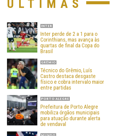
ÚLTIMAS
INTER
Inter perde de 2 a 1 para o
Corinthians, mas avança às
quartas de final da Copa do
Brasil
GRÊMIO
Técnico do Grêmio, Luís
Castro destaca desgaste
físico e cobra intervalo maior
entre partidas
PORTO ALEGRE
Prefeitura de Porto Alegre
mobiliza órgãos municipais
para atuação durante alerta
de vendaval
MUNDO