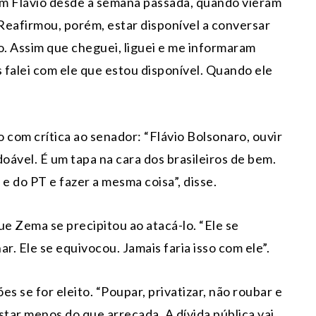
om Flávio desde a semana passada, quando vieram
 Reafirmou, porém, estar disponível a conversar
o. Assim que cheguei, liguei e me informaram
 falei com ele que estou disponível. Quando ele
com crítica ao senador: “Flávio Bolsonaro, ouvir
ável. É um tapa na cara dos brasileiros de bem.
 e do PT e fazer a mesma coisa”, disse.
ue Zema se precipitou ao atacá-lo. “Ele se
. Ele se equivocou. Jamais faria isso com ele”.
s se for eleito. “Poupar, privatizar, não roubar e
star menos do que arrecada. A dívida pública vai