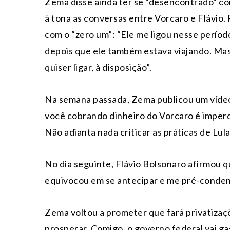
Zema disse ainda ter se “desencontrado” c
à tona as conversas entre Vorcaro e Flávio.
com o “zero um”: “Ele me ligou nesse períod
depois que ele também estava viajando. Mas
quiser ligar, à disposição”.
Na semana passada, Zema publicou um vídeo 
você cobrando dinheiro do Vorcaro é imperdo
Não adianta nada criticar as práticas de Lula
No dia seguinte, Flávio Bolsonaro afirmou q
equivocou em se antecipar e me pré-condenar
Zema voltou a prometer que fará privatizaçõe
prosperar. Comigo, o governo federal vai ga