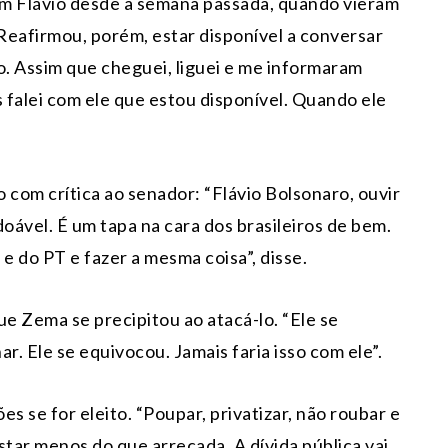
om Flávio desde a semana passada, quando vieram
 Reafirmou, porém, estar disponível a conversar
o. Assim que cheguei, liguei e me informaram
 falei com ele que estou disponível. Quando ele
com crítica ao senador: “Flávio Bolsonaro, ouvir
ável. É um tapa na cara dos brasileiros de bem.
 e do PT e fazer a mesma coisa”, disse.
ue Zema se precipitou ao atacá-lo. “Ele se
. Ele se equivocou. Jamais faria isso com ele”.
s se for eleito. “Poupar, privatizar, não roubar e
star menos do que arrecada. A dívida pública vai