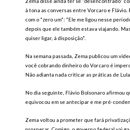
Zema disse ainda ter se “desencontrado” c
à tona as conversas entre Vorcaro e Flávio.
com o “zero um”: “Ele me ligou nesse períod
depois que ele também estava viajando. Mas
quiser ligar, à disposição”.
Na semana passada, Zema publicou um vídeo 
você cobrando dinheiro do Vorcaro é imperdo
Não adianta nada criticar as práticas de Lula
No dia seguinte, Flávio Bolsonaro afirmou q
equivocou em se antecipar e me pré-condenar
Zema voltou a prometer que fará privatizaçõe
prosperar. Comigo, o governo federal vai ga