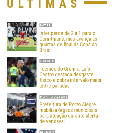
ÚLTIMAS
INTER
Inter perde de 2 a 1 para o
Corinthians, mas avança às
quartas de final da Copa do
Brasil
GRÊMIO
Técnico do Grêmio, Luís
Castro destaca desgaste
físico e cobra intervalo maior
entre partidas
PORTO ALEGRE
Prefeitura de Porto Alegre
mobiliza órgãos municipais
para atuação durante alerta
de vendaval
MUNDO