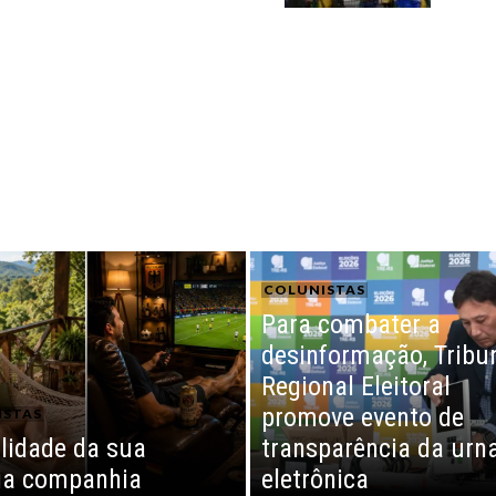
COLUNISTAS
Para combater a
desinformação, Tribu
Regional Eleitoral
promove evento de
ISTAS
lidade da sua
transparência da urn
ia companhia
eletrônica