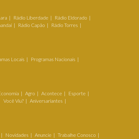
çara
Rádio Liberdade
Rádio Eldorado
mandaí
Rádio Capão
Rádio Torres
amas Locais
Programas Nacionais
Economia
Agro
Acontece
Esporte
Você Viu?
Aniversariantes
Novidades
Anuncie
Trabalhe Conosco