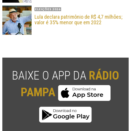
ELEIÇÕES 2026
Lula declara patrimônio de R$ 4,7 milhões;
valor é 35% menor que em 2022
BAIXE O APP DA
RÁDIO
PAMPA