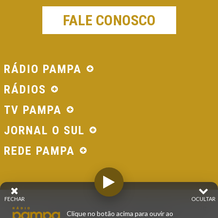
FALE CONOSCO
RÁDIO PAMPA
RÁDIOS
TV PAMPA
JORNAL O SUL
REDE PAMPA
FECHAR
OCULTAR
© 2026 - Direitos Reservados - Rádio Pampa - Rede
Clique no botão acima para ouvir ao
Pampa de Comunicação | RS - Brasil.