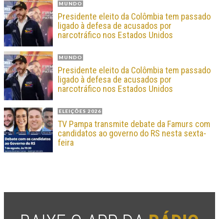
MUNDO
Presidente eleito da Colômbia tem passado
ligado à defesa de acusados por
narcotráfico nos Estados Unidos
MUNDO
Presidente eleito da Colômbia tem passado
ligado à defesa de acusados por
narcotráfico nos Estados Unidos
ELEIÇÕES 2026
TV Pampa transmite debate da Famurs com
candidatos ao governo do RS nesta sexta-
feira