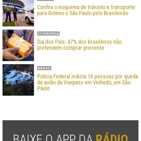
Confira o esquema de trânsito e transporte
para Grêmio x São Paulo pelo Brasileirão
ECONOMIA
Dia dos Pais: 47% dos brasileiros não
pretendem comprar presente
BRASIL
Polícia Federal indicia 16 pessoas por queda
de avião da Voepass em Vinhedo, em São
Paulo
BAIXE O APP DA
RÁDIO