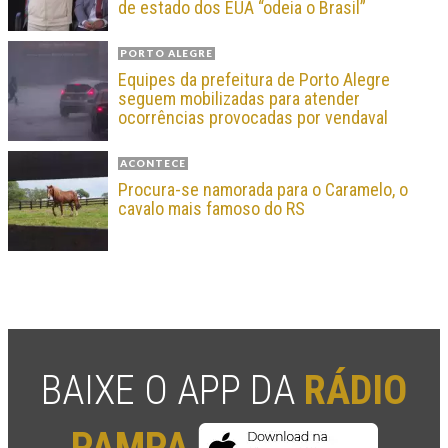
de estado dos EUA “odeia o Brasil”
PORTO ALEGRE
Equipes da prefeitura de Porto Alegre
seguem mobilizadas para atender
ocorrências provocadas por vendaval
ACONTECE
Procura-se namorada para o Caramelo, o
cavalo mais famoso do RS
BAIXE O APP DA
RÁDIO
PAMPA