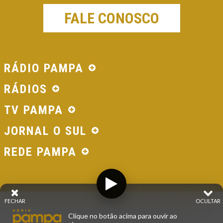
FALE CONOSCO
RÁDIO PAMPA
RÁDIOS
TV PAMPA
JORNAL O SUL
REDE PAMPA
FECHAR
OCULTAR
© 2026 - Direitos Reservados - Rádio Pampa - Rede
Clique no botão acima para ouvir ao
Pampa de Comunicação | RS - Brasil.