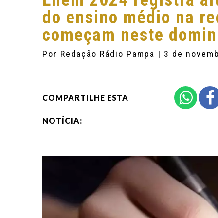
Enem 2024 registra al
do ensino médio na re
começam neste domin
Por
Redação Rádio Pampa
| 3 de novem
COMPARTILHE ESTA
NOTÍCIA: