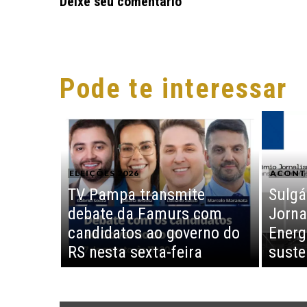
Deixe seu comentário
Pode te interessar
ELEIÇÕES 2026
ACONT
TV Pampa transmite
Sulgá
debate da Famurs com
Jorna
candidatos ao governo do
Energ
RS nesta sexta-feira
suste