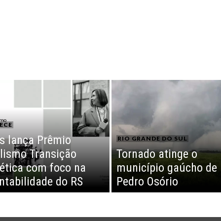
ECE
s lança Prêmio
RIO GRANDE DO SUL
lismo Transição
Tornado atinge o
ética com foco na
município gaúcho de
ntabilidade do RS
Pedro Osório