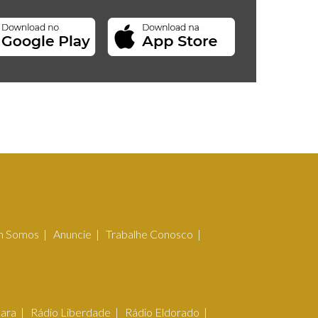
 Somos
Anuncie
Trabalhe Conosco
çara
Rádio Liberdade
Rádio Eldorado