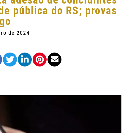
ta adesão de concluintes
de pública do RS; provas
go
bro de 2024