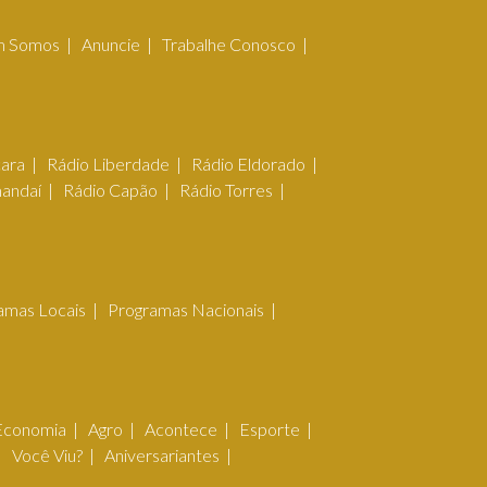
 Somos
Anuncie
Trabalhe Conosco
çara
Rádio Liberdade
Rádio Eldorado
mandaí
Rádio Capão
Rádio Torres
amas Locais
Programas Nacionais
Economia
Agro
Acontece
Esporte
Você Viu?
Aniversariantes