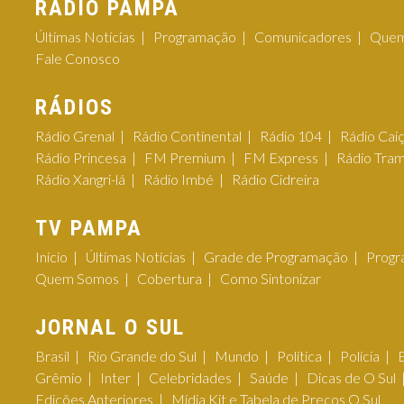
RÁDIO PAMPA
Últimas Notícias
Programação
Comunicadores
Quem
Fale Conosco
RÁDIOS
Rádio Grenal
Rádio Continental
Rádio 104
Rádio Cai
Rádio Princesa
FM Premium
FM Express
Rádio Tra
Rádio Xangri-lá
Rádio Imbé
Rádio Cidreira
TV PAMPA
Início
Últimas Notícias
Grade de Programação
Progr
Quem Somos
Cobertura
Como Sintonizar
JORNAL O SUL
Brasil
Rio Grande do Sul
Mundo
Política
Polícia
Grêmio
Inter
Celebridades
Saúde
Dicas de O Sul
Edições Anteriores
Mídia Kit e Tabela de Preços O Sul