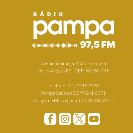
Avenida Ipiranga, 1500 - Santana
Porto Alegre/RS | CEP: 90160-091
Telefone:
(51) 3218.2588
Pampa Saúde:
(51) 99841-5071
Pampa na Madrugada:
(51) 99236-6315