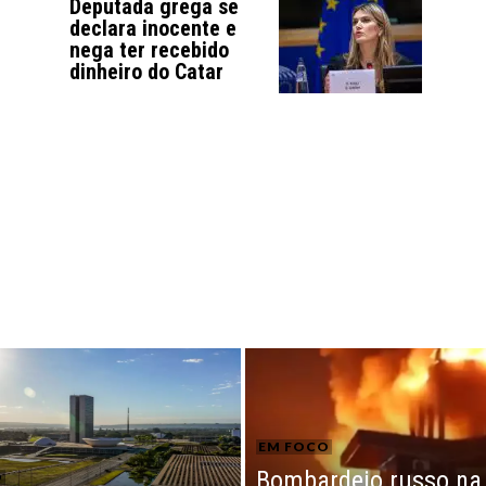
Deputada grega se
declara inocente e
nega ter recebido
dinheiro do Catar
EM FOCO
Bombardeio russo na
O