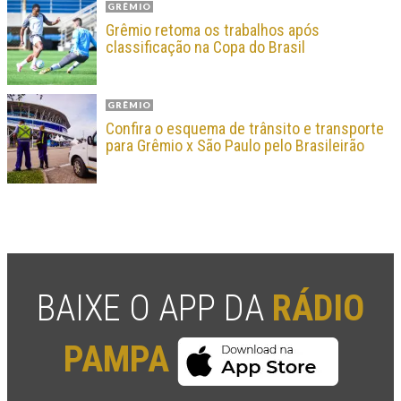
GRÊMIO
Grêmio retoma os trabalhos após
classificação na Copa do Brasil
GRÊMIO
Confira o esquema de trânsito e transporte
para Grêmio x São Paulo pelo Brasileirão
BAIXE O APP DA
RÁDIO
PAMPA