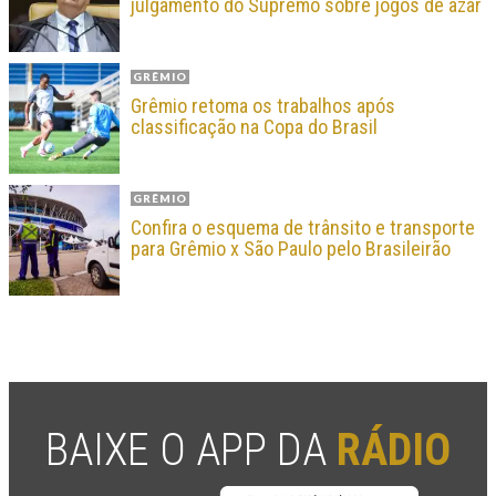
julgamento do Supremo sobre jogos de azar
GRÊMIO
Grêmio retoma os trabalhos após
classificação na Copa do Brasil
GRÊMIO
Confira o esquema de trânsito e transporte
para Grêmio x São Paulo pelo Brasileirão
BAIXE O APP DA
RÁDIO