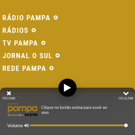
RÁDIO PAMPA
RÁDIOS
TV PAMPA
JORNAL O SUL
REDE PAMPA
FECHAR
OCULTAR
© 2026 - Direitos Reservados - Rádio Pampa - Rede
Clique no botão acima para ouvir ao
Pampa de Comunicação | RS - Brasil.
vivo
Volume