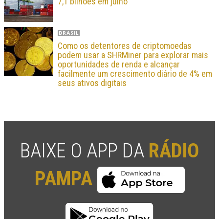
7,1 bilhões em julho
BRASIL
Como os detentores de criptomoedas
podem usar a SHRMiner para explorar mais
oportunidades de renda e alcançar
facilmente um crescimento diário de 4% em
seus ativos digitais
BAIXE O APP DA
RÁDIO
PAMPA