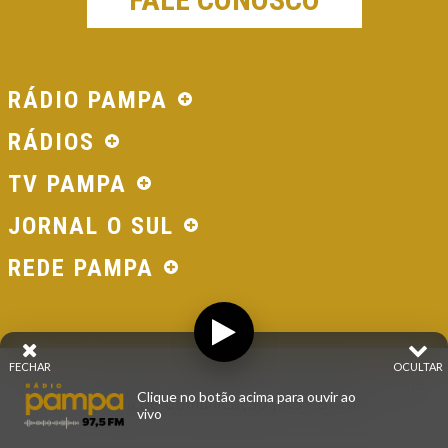
RÁDIO PAMPA
RÁDIOS
TV PAMPA
JORNAL O SUL
REDE PAMPA
FECHAR
OCULTAR
© 2026 - Direitos Reservados - Rádio Pampa - Rede
Clique no botão acima para ouvir ao
Pampa de Comunicação | RS - Brasil.
vivo