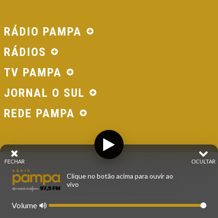
RÁDIO PAMPA
RÁDIOS
TV PAMPA
JORNAL O SUL
REDE PAMPA
FECHAR
OCULTAR
© 2026 - Direitos Reservados - Rádio Pampa - Rede
Clique no botão acima para ouvir ao
Pampa de Comunicação | RS - Brasil.
vivo
Volume