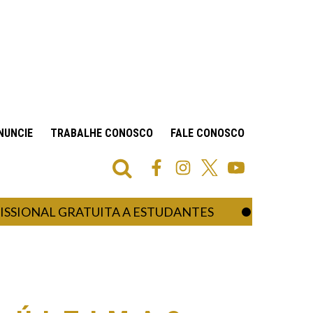
NUNCIE
TRABALHE CONOSCO
FALE CONOSCO
L GRATUITA A ESTUDANTES
PROMOTOR D