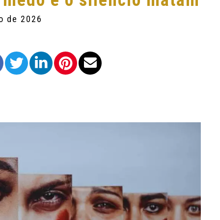
 medo e o silêncio matam
ro de 2026