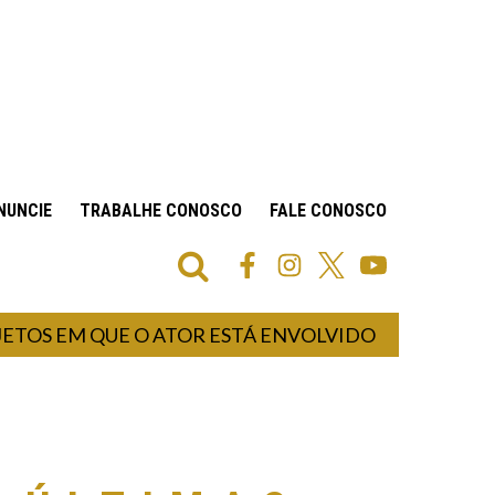
NUNCIE
TRABALHE CONOSCO
FALE CONOSCO
S EM QUE O ATOR ESTÁ ENVOLVIDO
ATENÇ