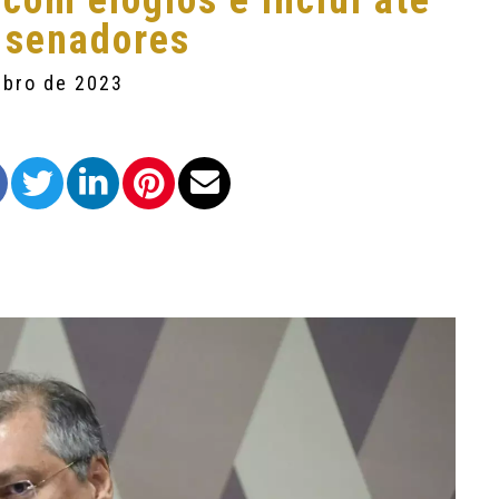
 com elogios e inclui até
 senadores
mbro de 2023