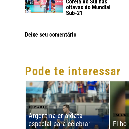
Coreia do Sul nas
oitavas do Mundial
Sub-21
Deixe seu comentário
Pode te interessar
ESPORTE
Argentina cria data
ESPOR
especial para celebrar
Filho