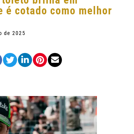
toleto brilha em
e é cotado como melhor
o de 2025