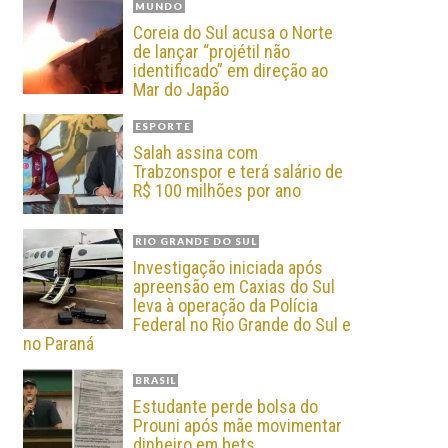
MUNDO
Coreia do Sul acusa o Norte
de lançar “projétil não
identificado” em direção ao
Mar do Japão
ESPORTE
Salah assina com
Trabzonspor e terá salário de
R$ 100 milhões por ano
RIO GRANDE DO SUL
Investigação iniciada após
apreensão em Caxias do Sul
leva à operação da Polícia
Federal no Rio Grande do Sul e
no Paraná
BRASIL
Estudante perde bolsa do
Prouni após mãe movimentar
dinheiro em bets