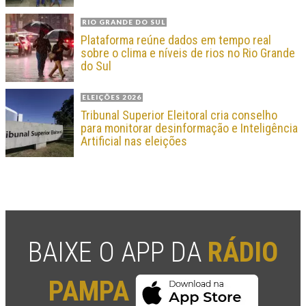
RIO GRANDE DO SUL
Plataforma reúne dados em tempo real
sobre o clima e níveis de rios no Rio Grande
do Sul
ELEIÇÕES 2026
Tribunal Superior Eleitoral cria conselho
para monitorar desinformação e Inteligência
Artificial nas eleições
BAIXE O APP DA
RÁDIO
PAMPA