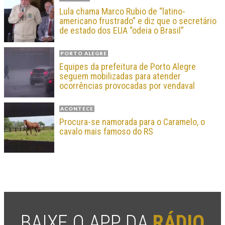
Lula chama Marco Rubio de “latino-
americano frustrado” e diz que o secretário
de estado dos EUA “odeia o Brasil”
PORTO ALEGRE
Equipes da prefeitura de Porto Alegre
seguem mobilizadas para atender
ocorrências provocadas por vendaval
ACONTECE
Procura-se namorada para o Caramelo, o
cavalo mais famoso do RS
BAIXE O APP DA
RÁDIO