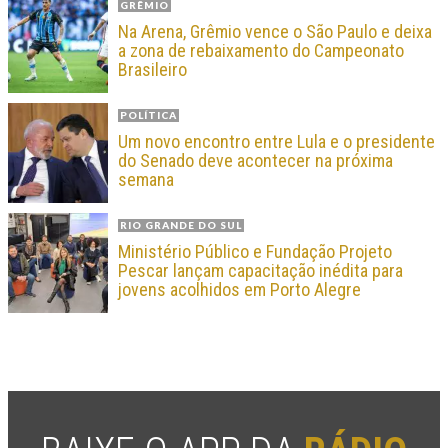
GRÊMIO
Na Arena, Grêmio vence o São Paulo e deixa
a zona de rebaixamento do Campeonato
Brasileiro
POLÍTICA
Um novo encontro entre Lula e o presidente
do Senado deve acontecer na próxima
semana
RIO GRANDE DO SUL
Ministério Público e Fundação Projeto
Pescar lançam capacitação inédita para
jovens acolhidos em Porto Alegre