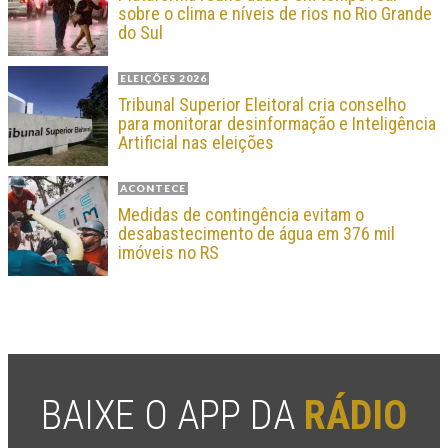
sobre o clima e níveis de rios no Rio Grande
do Sul
ELEIÇÕES 2026
Tribunal Superior Eleitoral cria conselho
para monitorar desinformação e Inteligência
Artificial nas eleições
ACONTECE
Medidas de contingência evitam o
desabastecimento de água em 376 mil
imóveis no RS
BAIXE O APP DA
RÁDIO