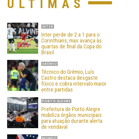
ÚLTIMAS
INTER
Inter perde de 2 a 1 para o
Corinthians, mas avança às
quartas de final da Copa do
Brasil
GRÊMIO
Técnico do Grêmio, Luís
Castro destaca desgaste
físico e cobra intervalo maior
entre partidas
PORTO ALEGRE
Prefeitura de Porto Alegre
mobiliza órgãos municipais
para atuação durante alerta
de vendaval
MUNDO