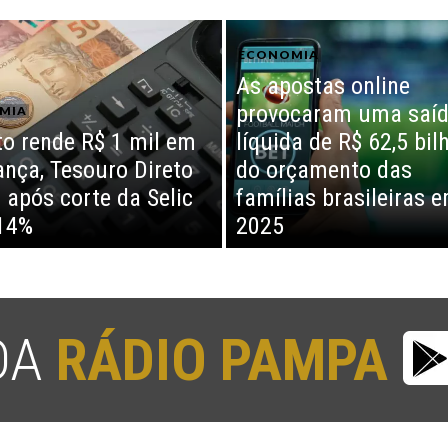
ECONOMIA
As apostas online
provocaram uma saí
MIA
o rende R$ 1 mil em
líquida de R$ 62,5 bil
nça, Tesouro Direto
do orçamento das
 após corte da Selic
famílias brasileiras 
14%
2025
 DA
RÁDIO PAMPA