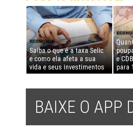
ECONO
Quant
ECONOMIA
Saiba o que é a taxa Selic
poupa
e como ela afeta a sua
e CDB
vida e seus investimentos
para 
BAIXE O APP