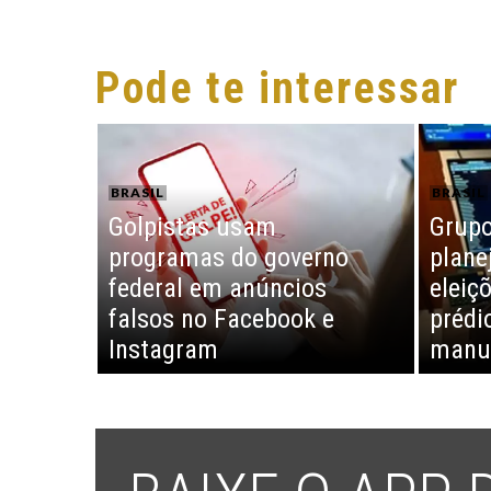
Pode te interessar
BRASIL
BRASIL
Golpistas usam
Grupo
programas do governo
plane
federal em anúncios
eleiç
falsos no Facebook e
prédi
Instagram
manua