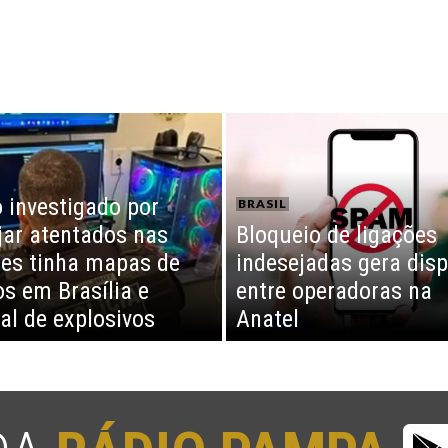
 investigado por
BRASIL
jar atentados nas
Bloqueio de ligações
ões tinha mapas de
indesejadas gera dis
os em Brasília e
entre operadoras na
l de explosivos
Anatel