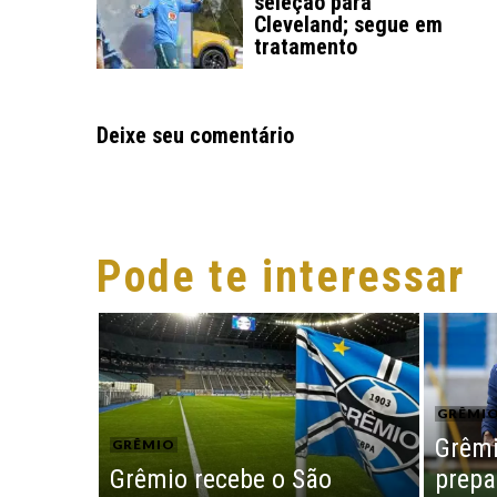
seleção para
Cleveland; segue em
tratamento
Deixe seu comentário
Pode te interessar
GRÊMI
Grêmi
GRÊMIO
Grêmio recebe o São
prepa