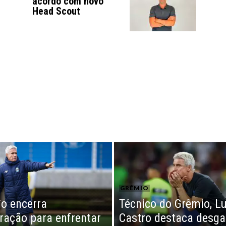
acordo com novo
Head Scout
O
GRÊMIO
o encerra
Técnico do Grêmio, Lu
ração para enfrentar
Castro destaca desga