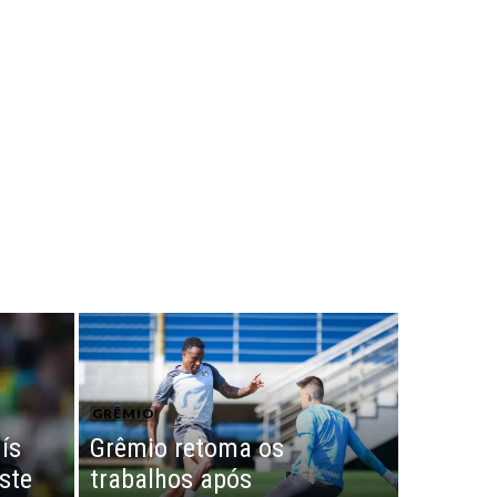
GRÊMIO
ís
Grêmio retoma os
ste
trabalhos após