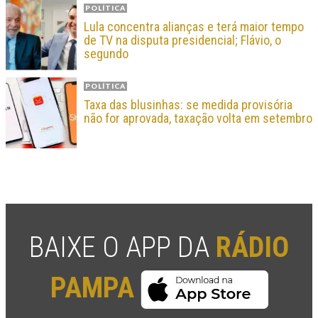
POLÍTICA
Lula concentra alianças e terá maior tempo
de TV na disputa presidencial; Flávio, o
segundo
POLÍTICA
Taxa das blusinhas: se medida provisória
não for aprovada, taxação volta em setembro
BAIXE O APP DA
RÁDIO
PAMPA