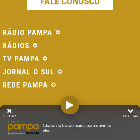
FALE CONOSCO
RÁDIO PAMPA
RÁDIOS
TV PAMPA
JORNAL O SUL
REDE PAMPA
FECHAR
OCULTAR
© 2026 - Direitos Reservados - Rádio Pampa - Rede
Clique no botão acima para ouvir ao
Pampa de Comunicação | RS - Brasil.
vivo