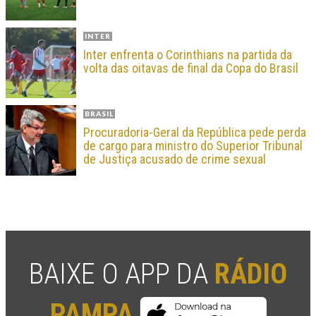
INTER
Inter enfrenta o Corinthians na partida da
volta das oitavas de final da Copa do Brasil
BRASIL
Procuradoria-Geral da República pede perda
de cargo para ministro do Superior Tribunal
de Justiça acusado de crime sexual
BAIXE O APP DA
RÁDIO
PAMPA