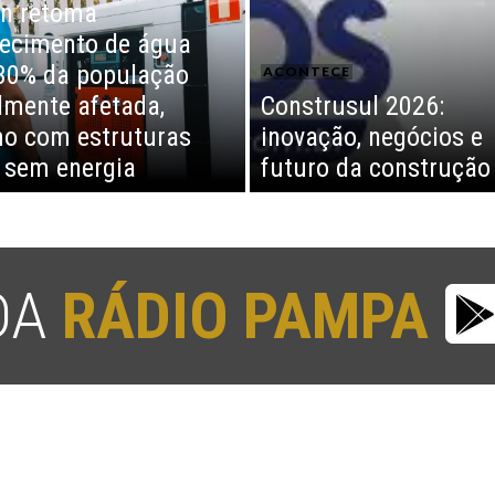
n retoma
ecimento de água
30% da população
ACONTECE
almente afetada,
Construsul 2026:
o com estruturas
inovação, negócios e
 sem energia
futuro da construção
 DA
RÁDIO PAMPA