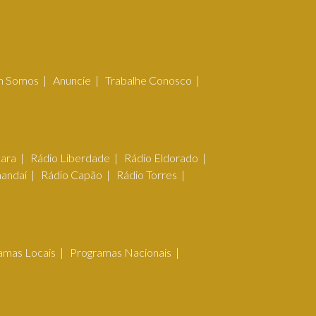
 Somos
Anuncie
Trabalhe Conosco
çara
Rádio Liberdade
Rádio Eldorado
mandaí
Rádio Capão
Rádio Torres
amas Locais
Programas Nacionais