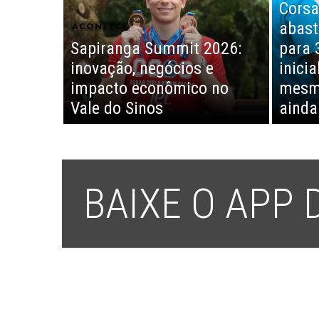
Corsa
abast
ACONTECE
Sapiranga Summit 2026:
para 
inovação, negócios e
inici
impacto econômico no
mesm
Vale do Sinos
ainda
BAIXE O APP