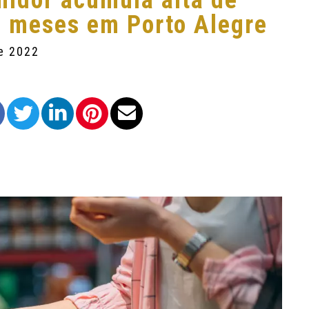
midor acumula alta de
2 meses em Porto Alegre
de 2022