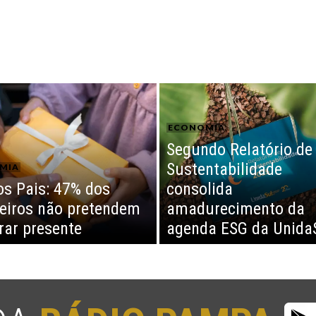
ECONOMIA
Segundo Relatório de
Sustentabilidade
MIA
os Pais: 47% dos
consolida
leiros não pretendem
amadurecimento da
ar presente
agenda ESG da Unida