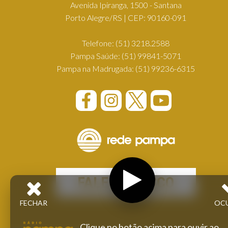
Avenida Ipiranga, 1500 - Santana
Porto Alegre/RS | CEP: 90160-091
Telefone:
(51) 3218.2588
Pampa Saúde:
(51) 99841-5071
Pampa na Madrugada:
(51) 99236-6315
FALE CONOSCO
FECHAR
OC
Clique no botão acima para ouvir ao