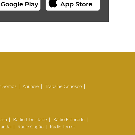
 Somos
Anuncie
Trabalhe Conosco
çara
Rádio Liberdade
Rádio Eldorado
mandaí
Rádio Capão
Rádio Torres