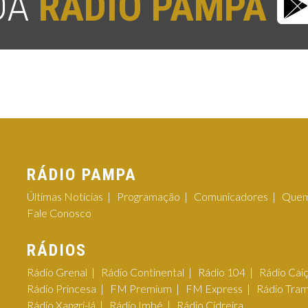
 DA
RÁDIO PAMPA
RÁDIO PAMPA
Últimas Notícias
Programação
Comunicadores
Quem
Fale Conosco
RÁDIOS
Rádio Grenal
Rádio Continental
Rádio 104
Rádio Cai
Rádio Princesa
FM Premium
FM Express
Rádio Tra
Rádio Xangri-lá
Rádio Imbé
Rádio Cidreira