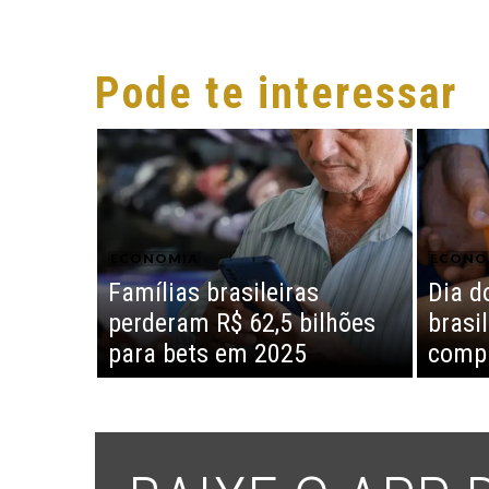
Pode te interessar
ECONOMIA
ECONO
Famílias brasileiras
Dia d
perderam R$ 62,5 bilhões
brasi
para bets em 2025
compr