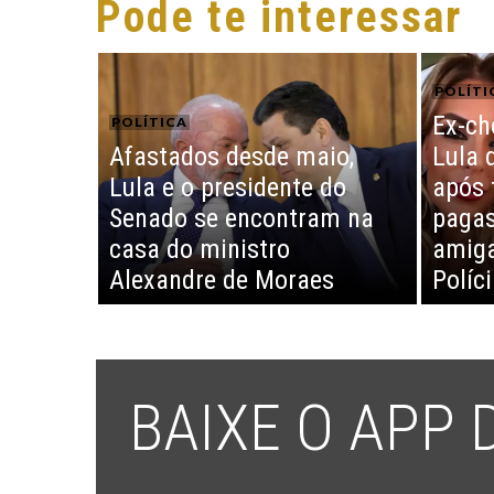
Pode te interessar
POLÍTI
Ex-ch
POLÍTICA
Afastados desde maio,
Lula 
Lula e o presidente do
após 
Senado se encontram na
pagas
casa do ministro
amiga
Alexandre de Moraes
Políc
BAIXE O APP