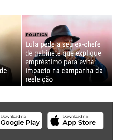
POLÍTICA
Lula pede a seu ex-chefe
de gabinete que explique
empréstimo para evitar
 de
impacto na campanha da
reeleição