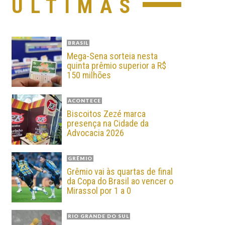
ÚLTIMAS
BRASIL
Mega-Sena sorteia nesta
quinta prêmio superior a R$
150 milhões
ACONTECE
Biscoitos Zezé marca
presença na Cidade da
Advocacia 2026
GRÊMIO
Grêmio vai às quartas de final
da Copa do Brasil ao vencer o
Mirassol por 1 a 0
RIO GRANDE DO SUL