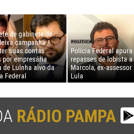
CA
efe de gabinete de
deixa campanha
POLÍTICA
ter suas contas
Polícia Federal apura
 por empresária
repasses de lobista a
 de Lulnha alvo da
Marcola, ex-assessor
ia Federal
Lula
 DA
RÁDIO PAMPA