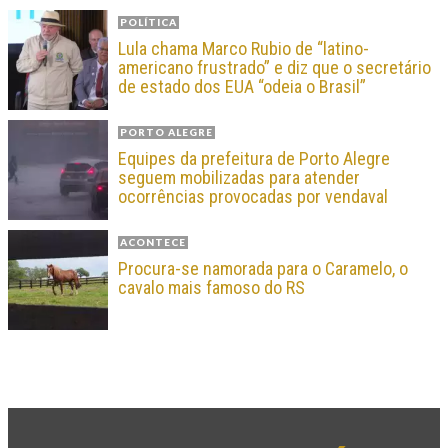
POLÍTICA
Lula chama Marco Rubio de “latino-
americano frustrado” e diz que o secretário
de estado dos EUA “odeia o Brasil”
PORTO ALEGRE
Equipes da prefeitura de Porto Alegre
seguem mobilizadas para atender
ocorrências provocadas por vendaval
ACONTECE
Procura-se namorada para o Caramelo, o
cavalo mais famoso do RS