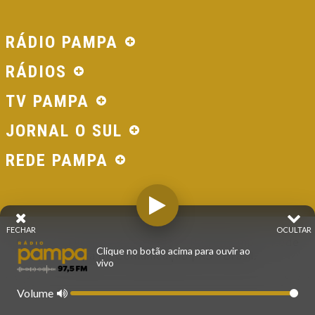
RÁDIO PAMPA
RÁDIOS
TV PAMPA
JORNAL O SUL
REDE PAMPA
FECHAR
OCULTAR
© 2026 - Direitos Reservados - Rádio Pampa - Rede
Clique no botão acima para ouvir ao
Pampa de Comunicação | RS - Brasil.
vivo
Volume