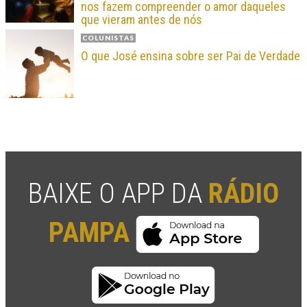
nos fazem compreender o amor daqueles
que vieram antes de nós
COLUNISTAS
O que José ensina sobre ser Pai de Verdade
BAIXE O APP DA
RÁDIO
PAMPA